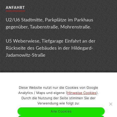
ANFAHRT
U2/U6 Stadtmitte, Parkplätze im Parkhaus
gegenüber, Taubenstraße, Mohrenstraße.
U5 Weberwiese, Tiefgarage Einfahrt an der
Rückseite des Gebäudes in der Hildegard-
Jadamowitz-Straße
Diese Website nutzt nur die Cookies von Google
Analytics / Maps und eigene (
Hinweise Cookies
).
Impressum
Datenschutz
Terminabsage
Durch die Nutzung der Seite stimmen Sie der
Verwendung wie folgt zu:
Sitemap
Geschlechtsneutrale Texte
Alle Cookies