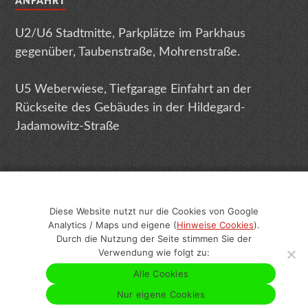
ANFAHRT
U2/U6 Stadtmitte, Parkplätze im Parkhaus
gegenüber, Taubenstraße, Mohrenstraße.
U5 Weberwiese, Tiefgarage Einfahrt an der
Rückseite des Gebäudes in der Hildegard-
Jadamowitz-Straße
Diese Website nutzt nur die Cookies von Google
Analytics / Maps und eigene (
Hinweise Cookies
).
Impressum
Datenschutz
Terminabsage
Durch die Nutzung der Seite stimmen Sie der
Verwendung wie folgt zu:
Sitemap
Geschlechtsneutrale Texte
Alle Cookies
Nur eigene Cookies
&
© CHHG
ALPHA RESEARCH DEUTSCHLAND GMBH