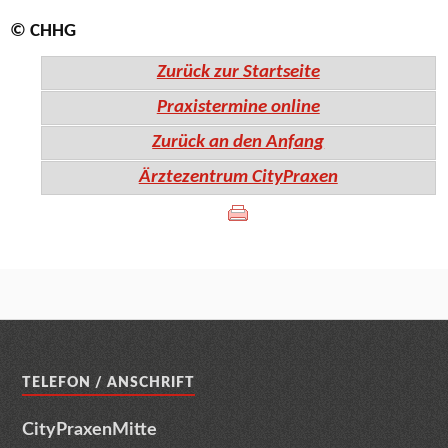
© CHHG
Zurück zur Startseite
Praxistermine online
Zurück an den Anfang
Ärztezentrum CityPraxen
TELEFON / ANSCHRIFT
CityPraxenMitte