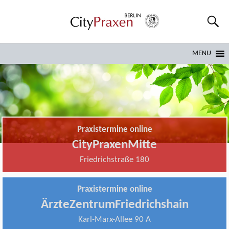
MENU
Praxistermine online
CityPraxenMitte
Friedrichstraße 180
Praxistermine online
ÄrzteZentrumFriedrichshain
Karl-Marx-Allee 90 A