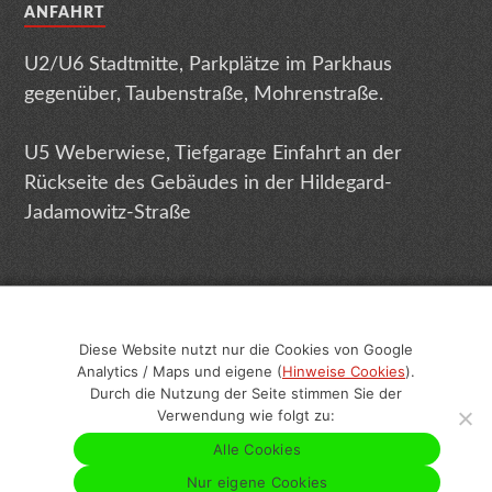
ANFAHRT
U2/U6 Stadtmitte, Parkplätze im Parkhaus
gegenüber, Taubenstraße, Mohrenstraße.
U5 Weberwiese, Tiefgarage Einfahrt an der
Rückseite des Gebäudes in der Hildegard-
Jadamowitz-Straße
Diese Website nutzt nur die Cookies von Google
Analytics / Maps und eigene (
Hinweise Cookies
).
Impressum
Datenschutz
Terminabsage
Durch die Nutzung der Seite stimmen Sie der
Verwendung wie folgt zu:
Sitemap
Geschlechtsneutrale Texte
Alle Cookies
Nur eigene Cookies